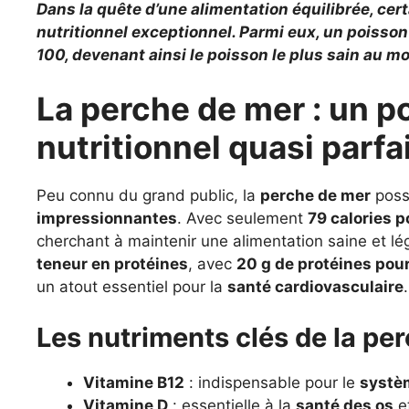
Dans la quête d’une alimentation équilibrée, cer
nutritionnel exceptionnel. Parmi eux, un poisso
100, devenant ainsi le poisson le plus sain au m
La perche de mer : un po
nutritionnel quasi parfa
Peu connu du grand public, la
perche de mer
poss
impressionnantes
. Avec seulement
79 calories p
cherchant à maintenir une alimentation saine et lég
teneur en protéines
, avec
20 g de protéines pou
un atout essentiel pour la
santé cardiovasculaire
.
Les nutriments clés de la pe
Vitamine B12
: indispensable pour le
systè
Vitamine D
: essentielle à la
santé des os
et