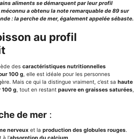
tains aliments se démarquent par leur profil
n méconnu a obtenu la note remarquable de 89 sur
onde : la perche de mer, également appelée sébaste.
isson au profil
it
ède des
caractéristiques nutritionnelles
our 100 g
, elle est idéale pour les personnes
ère. Mais ce qui la distingue vraiment, c’est sa
haute
r 100 g
, tout en restant
pauvre en graisses saturées
,
rche de mer
:
me nerveux
et la
production des globules rouges
.
 à l’
absorption du calcium
.