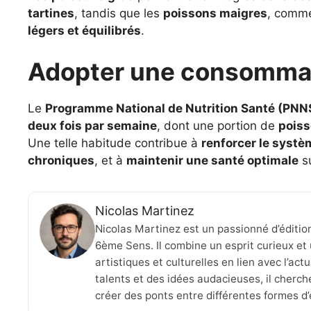
tartines
, tandis que les
poissons maigres
, comme
légers et équilibrés
.
Adopter une consommati
Le
Programme National de Nutrition Santé (PNN
deux fois par semaine
, dont une portion de
poiss
Une telle habitude contribue à
renforcer le syst
chroniques
, et à
maintenir une santé optimale
su
Nicolas Martinez
Nicolas Martinez est un passionné d’éditio
6ème Sens. Il combine un esprit curieux et 
artistiques et culturelles en lien avec l’ac
talents et des idées audacieuses, il cherche
créer des ponts entre différentes formes d