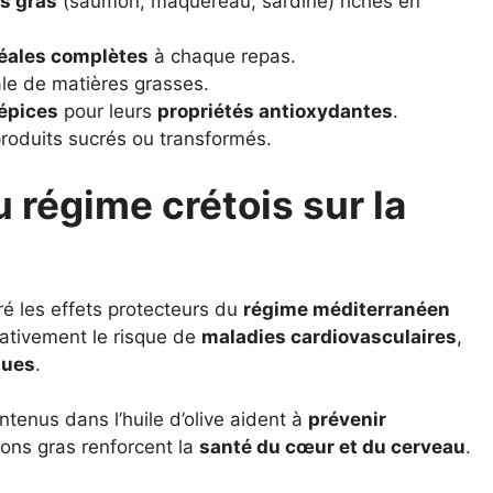
s gras
(saumon, maquereau, sardine) riches en
éales complètes
à chaque repas.
le de matières grasses.
épices
pour leurs
propriétés antioxydantes
.
roduits sucrés ou transformés.
 régime crétois sur la
é les effets protecteurs du
régime méditerranéen
cativement le risque de
maladies cardiovasculaires
,
ques
.
tenus dans l’huile d’olive aident à
prévenir
ons gras renforcent la
santé du cœur et du cerveau
.