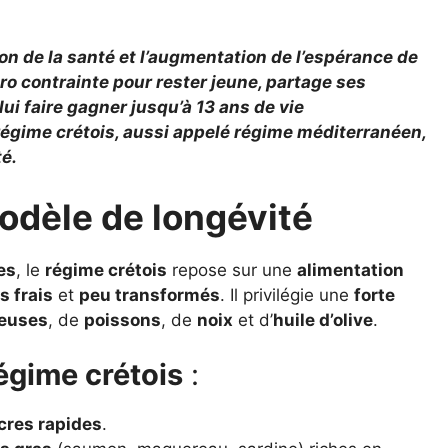
ion de la santé et l’augmentation de l’espérance de
o contrainte pour rester jeune, partage ses
lui faire gagner jusqu’à 13 ans de vie
régime crétois, aussi appelé régime méditerranéen,
é.
modèle de longévité
es
, le
régime crétois
repose sur une
alimentation
s frais
et
peu transformés
. Il privilégie une
forte
euses
, de
poissons
, de
noix
et d’
huile d’olive
.
régime crétois
:
cres rapides
.