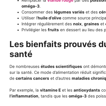
Remplacer la
viande rouge
par des
poisson
oméga-3
.
Consommer des
légumes variés
et des
cér
Utiliser l’
huile d’olive
comme source principa
Intégrer régulièrement des
noix
,
graines
et
Privilégier les
fruits
en dessert au lieu des p
Les bienfaits prouvés du
santé
De nombreuses
études scientifiques
ont démontr
sur la santé. Ce mode d’alimentation réduit signifi
de
certains cancers
et d’autres
maladies chroni
Par exemple, la
vitamine E
et les
antioxydants
con
l’inflammation
, tandis que les
oméga-3
des poiss