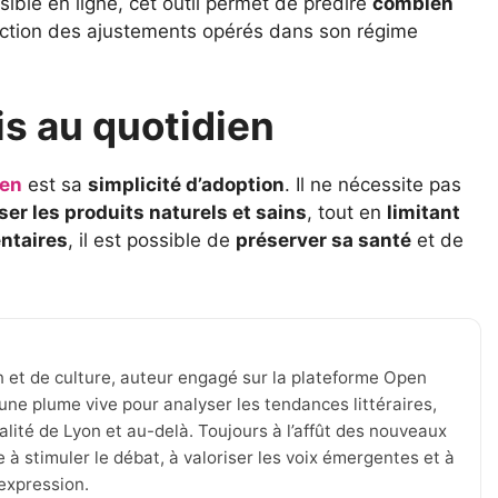
sible en ligne, cet outil permet de prédire
combien
ction des ajustements opérés dans son régime
is au quotidien
éen
est sa
simplicité d’adoption
. Il ne nécessite pas
ser les produits naturels et sains
, tout en
limitant
ntaires
, il est possible de
préserver sa santé
et de
n et de culture, auteur engagé sur la plateforme Open
une plume vive pour analyser les tendances littéraires,
tualité de Lyon et au-delà. Toujours à l’affût des nouveaux
 à stimuler le débat, à valoriser les voix émergentes et à
’expression.