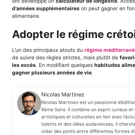
ont développé un
calculateur de longévité
. Acces
d’années supplémentaires
on peut gagner en fon
alimentaire.
Adopter le régime créto
L’un des principaux atouts du
régime méditerran
de suivre des règles strictes, mais plutôt de
favori
les excès
. En modifiant quelques
habitudes alime
gagner plusieurs années de vie
.
Nicolas Martinez
Nicolas Martinez est un passionné d’éditio
6ème Sens. Il combine un esprit curieux et 
artistiques et culturelles en lien avec l’ac
talents et des idées audacieuses, il cherche
créer des ponts entre différentes formes d