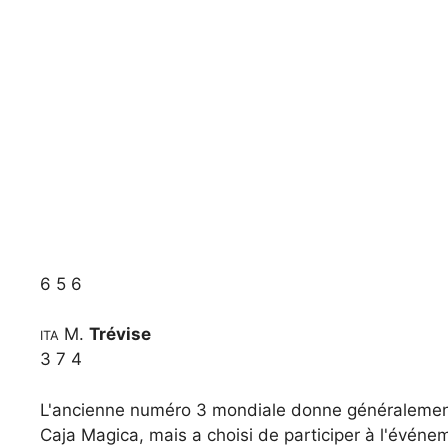
6
5
6
M.
Trévise
ITA
3
7
4
L'ancienne numéro 3 mondiale donne généralement 
Caja Magica, mais a choisi de participer à l'évén