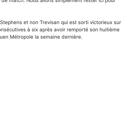
 de match. Nous allons simplement rester ici pour
Stephens et non Trevisan qui est sorti victorieux sur
onsécutives à six après avoir remporté son huitième
ouen Métropole la semaine dernière.