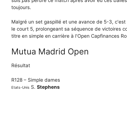
suis
pas
perdre ce match après avoir eu ces balles
toujours.
Malgré un set gaspillé et une avance de 5-3, c'est 
le court 5, prolongeant sa séquence de victoires c
titre en simple en carrière à l'Open Capfinances R
Mutua Madrid Open
Résultat
R128
–
Simple dames
S.
Stephens
Etats-Unis