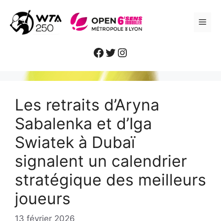
Aller
au
ME
contenu
Facebook
Twitter
Instagram
Les retraits d’Aryna
Sabalenka et d’Iga
Swiatek à Dubaï
signalent un calendrier
stratégique des meilleurs
joueurs
13 février 2026