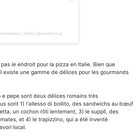
imentation | Hôtel (@noidiroma)
t pas
le
endroit pour la pizza en Italie. Bien que
), il existe une gamme de délices pour les gourmands
o e pepe sont deux délices romains très
s sont 1) l'allesso di bollito, des sandwichs au bœuf
tta, un cochon rôti lentement, 3) le supplì, des
ates, et 4) le trapizzino, qui a été inventé
vori local.