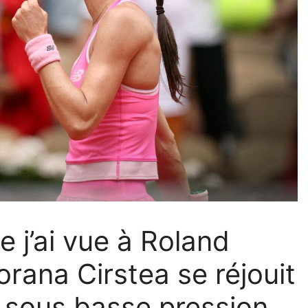
e j’ai vue à Roland
orana Cirstea se réjouit
u sous basse pression