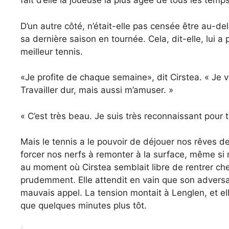
fait d’elle la joueuse la plus âgée de tous les tem
D’un autre côté, n’était-elle pas censée être au-de
sa dernière saison en tournée. Cela, dit-elle, lui a
meilleur tennis.
«Je profite de chaque semaine», dit Cirstea. « Je v
Travailler dur, mais aussi m’amuser. »
« C’est très beau. Je suis très reconnaissant pour 
Mais le tennis a le pouvoir de déjouer nos rêves de
forcer nos nerfs à remonter à la surface, même si 
au moment où Cirstea semblait libre de rentrer ch
prudemment. Elle attendit en vain que son adversair
mauvais appel. La tension montait à Lenglen, et el
que quelques minutes plus tôt.