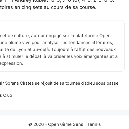
ie n°11 Andrey Rublev, 6-3, 7-6 (6), 4-6, 2-6, 6-3.
oires en cinq sets au cours de sa course.
n et de culture, auteur engagé sur la plateforme Open
une plume vive pour analyser les tendances littéraires,
tualité de Lyon et au-delà. Toujours à l’affût des nouveaux
 à stimuler le débat, à valoriser les voix émergentes et à
’expression.
i : Sorana Cirstea se réjouit de sa tournée d’adieu sous basse
’s Club
© 2026 -
Open 6ème Sens
|
Tennis