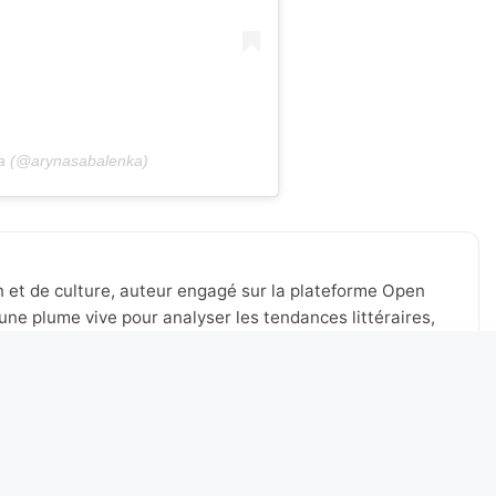
ka (@arynasabalenka)
n et de culture, auteur engagé sur la plateforme Open
une plume vive pour analyser les tendances littéraires,
tualité de Lyon et au-delà. Toujours à l’affût des nouveaux
 à stimuler le débat, à valoriser les voix émergentes et à
’expression.
ards pour l’US Open