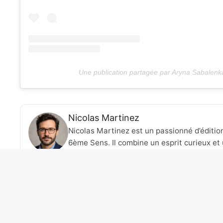
Une publication partagée par Aryna Sabalen
Nicolas Martinez
Nicolas Martinez est un passionné d’éditio
6ème Sens. Il combine un esprit curieux et 
artistiques et culturelles en lien avec l’ac
talents et des idées audacieuses, il cherche
créer des ponts entre différentes formes d
Iva Jovic, la meilleure junior américaine, ravie des wild c