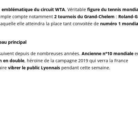
s
emblématique du circuit WTA
. Véritable
figure du tennis mondia
 simple compte notamment
2 tournois du Grand-Chelem
:
Roland-G
quelle elle atteindra la place tant convoitée de
numéro 1 mondia
eau principal
s suivent depuis de nombreuses années.
Ancienne n°10 mondiale
e
m en double
, héroïne de la campagne 2019 qui verra la France
aire
vibrer le public Lyonnais
pendant cette semaine.