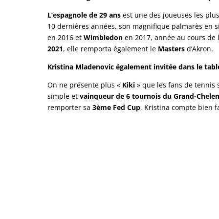
L’espagnole de 29 ans
est une des joueuses les plu
10 dernières années, son magnifique palmarès en
en 2016 et
Wimbledon
en 2017, année au cours de la
2021
, elle remporta également le
Masters
d’Akron.
Kristina Mladenovic également invitée dans le tabl
On ne présente plus «
Kiki
» que les fans de tenni
simple et
vainqueur de 6 tournois du Grand-Chele
remporter sa
3
ème
Fed
Cup
, Kristina compte bien f