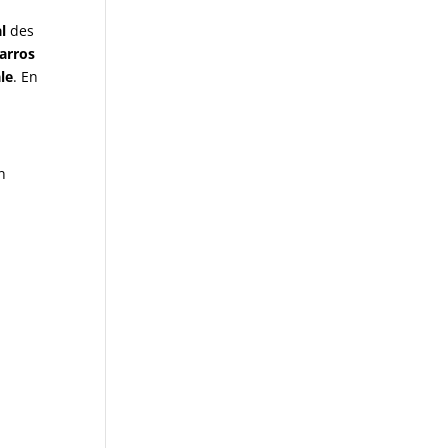
l
des
arros
le
. En
n