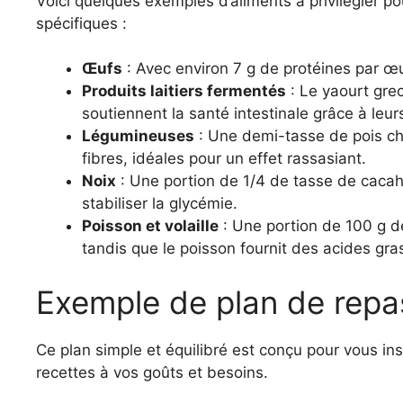
Voici quelques exemples d’aliments à privilégier po
spécifiques :
Œufs
: Avec environ 7 g de protéines par œuf
Produits laitiers fermentés
: Le yaourt grec
soutiennent la santé intestinale grâce à leur
Légumineuses
: Une demi-tasse de pois chi
fibres, idéales pour un effet rassasiant.
Noix
: Une portion de 1/4 de tasse de cacah
stabiliser la glycémie.
Poisson et volaille
: Une portion de 100 g de
tandis que le poisson fournit des acides gr
Exemple de plan de repas
Ce plan simple et équilibré est conçu pour vous inspi
recettes à vos goûts et besoins.