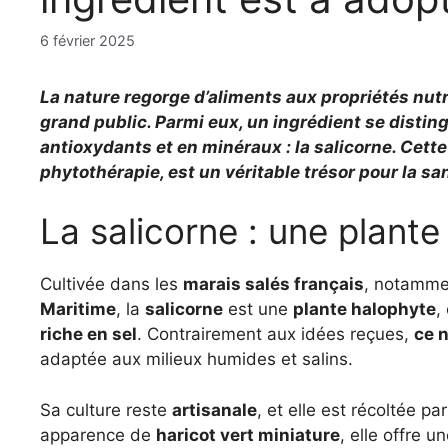
6 février 2025
La nature regorge d’aliments aux propriétés nut
grand public. Parmi eux, un ingrédient se distin
antioxydants et en minéraux : la salicorne. Cette
phytothérapie, est un véritable trésor pour la sa
La salicorne : une plant
Cultivée dans les
marais salés français
, notamm
Maritime
, la
salicorne
est une
plante halophyte
,
riche en sel
. Contrairement aux idées reçues,
ce n
adaptée aux milieux humides et salins.
Sa culture reste
artisanale
, et elle est récoltée pa
apparence de
haricot vert miniature
, elle offre u