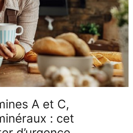
ines A et C,
minéraux : cet
ter d’urgence