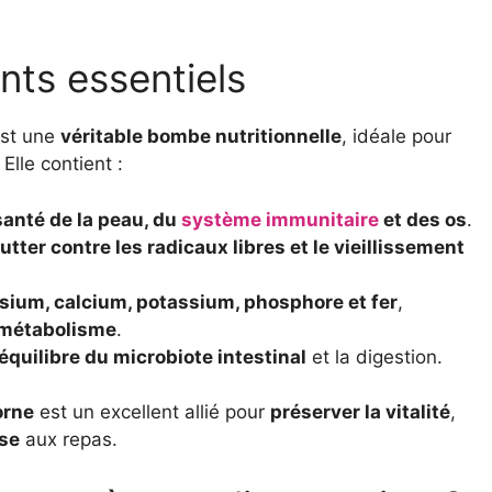
nts essentiels
st une
véritable bombe nutritionnelle
, idéale pour
. Elle contient :
santé de la peau, du
système immunitaire
et des os
.
lutter contre les radicaux libres et le vieillissement
ium, calcium, potassium, phosphore et fer
,
 métabolisme
.
’équilibre du microbiote intestinal
et la digestion.
orne
est un excellent allié pour
préserver la vitalité
,
use
aux repas.