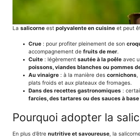
La
salicorne
est
polyvalente en cuisine
et peut ê
Crue
: pour profiter pleinement de son
croq
accompagnement de
fruits de mer
.
Cuite
: légèrement
sautée à la poêle
avec un
poissons, viandes blanches ou pommes de
Au vinaigre
: à la manière des
cornichons
,
plats froids et aux plateaux de fromages.
Dans des recettes gastronomiques
: certa
farcies, des tartares ou des sauces à base
Pourquoi adopter la sali
En plus d’être
nutritive et savoureuse
, la salicor