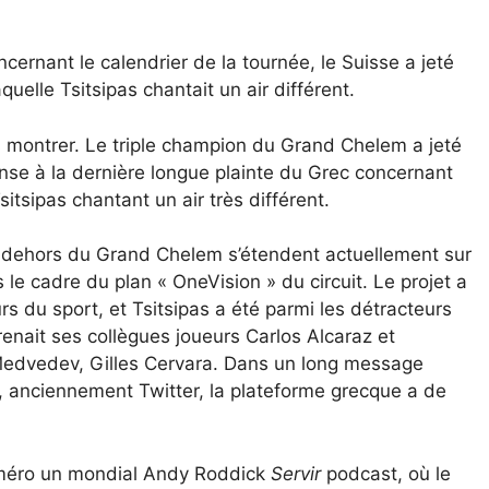
ernant le calendrier de la tournée, le Suisse a jeté
elle Tsitsipas chantait un air différent.
s montrer. Le triple champion du Grand Chelem a jeté
se à la dernière longue plainte du Grec concernant
itsipas chantant un air très différent.
en dehors du Grand Chelem s’étendent actuellement sur
e cadre du plan « OneVision » du circuit. Le projet a
s du sport, et Tsitsipas a été parmi les détracteurs
renait ses collègues joueurs Carlos Alcaraz et
l Medvedev, Gilles Cervara. Dans un long message
X, anciennement Twitter, la plateforme grecque a de
uméro un mondial Andy Roddick
Servir
podcast, où le