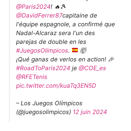
@Paris2024
! 🔥🎾
@DavidFerrer87
capitaine de
l'équipe espagnole, a confirmé que
Nadal-Alcaraz sera l'un des
parejas de double en les
#JuegosOlímpicos
.
🤯
¡Qué ganas de verlos en action! 🎉
#RoadToParis2024
je
@COE_es
@RFETenis
pic.twitter.com/kuaTq3EN5D
– Los Juegos Olímpicos
(@juegosolimpicos)
12 juin 2024