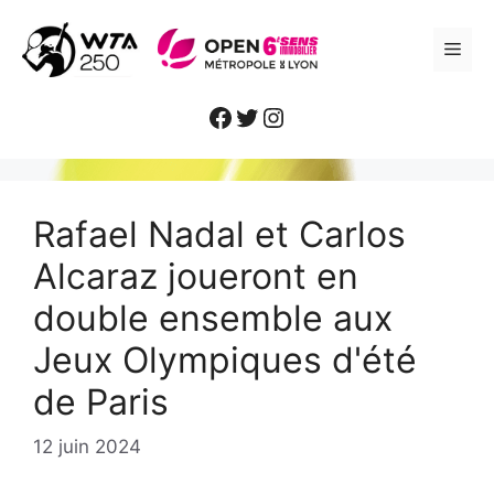
Aller
au
ME
contenu
Facebook
Twitter
Instagram
Rafael Nadal et Carlos
Alcaraz joueront en
double ensemble aux
Jeux Olympiques d'été
de Paris
12 juin 2024