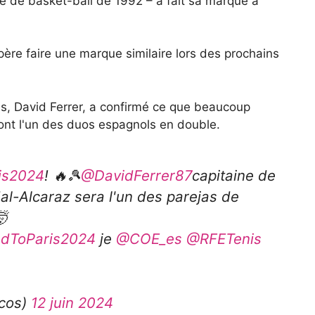
e de basket-ball de 1992 – a fait sa marque à
re faire une marque similaire lors des prochains
is, David Ferrer, a confirmé ce que beaucoup
ront l'un des duos espagnols en double.
is2024
! 🔥🎾
@DavidFerrer87
capitaine de
al-Alcaraz sera l'un des parejas de
🤯
dToParis2024
je
@COE_es
@RFETenis
icos)
12 juin 2024