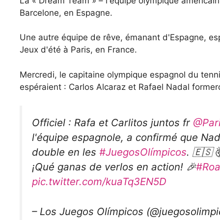
La « Dream Team » – l'équipe olympique américain
Barcelone, en Espagne.
Une autre équipe de rêve, émanant d'Espagne, espè
Jeux d'été à Paris, en France.
Mercredi, le capitaine olympique espagnol du tenn
espéraient : Carlos Alcaraz et Rafael Nadal forme
Officiel : Rafa et Carlitos juntos fr
@Par
l'équipe espagnole, a confirmé que Nad
double en les
#JuegosOlímpicos
. 🇪🇸 
¡Qué ganas de verlos en action! 🎉
#Roa
pic.twitter.com/kuaTq3EN5D
– Los Juegos Olímpicos (@juegosolimp