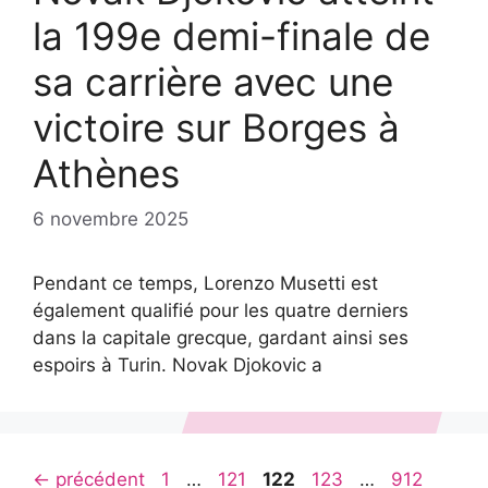
la 199e demi-finale de
sa carrière avec une
victoire sur Borges à
Athènes
6 novembre 2025
Pendant ce temps, Lorenzo Musetti est
également qualifié pour les quatre derniers
dans la capitale grecque, gardant ainsi ses
espoirs à Turin. Novak Djokovic a
Page
Page
Page
Page
Page
←
précédent
1
…
121
122
123
…
912