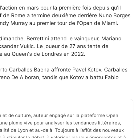
'action en mars pour la première fois depuis qu'il
atif de Rome a terminé deuxième derrière Nuno Borges
 Andy Murray au premier tour de l'Open de Miami.
imanche, Berrettini attend le vainqueur, Mariano
eksandar Vukic. Le joueur de 27 ans tente de
he au Queen's de Londres en 2022.
erto Carballes Baena affronte Pavel Kotov. Carballes
reno De Alboran, tandis que Kotov a battu Fabio
n et de culture, auteur engagé sur la plateforme Open
une plume vive pour analyser les tendances littéraires,
tualité de Lyon et au-delà. Toujours à l’affût des nouveaux
 à stimuler le débat, à valoriser les voix émergentes et à