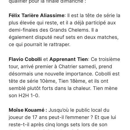
qualifier pour la finale dimanche :
Félix
Tarière
Aliassime
: Il est la tête de série la
plus élevée qui reste, et il a déjà participé aux
demi-finales des Grands Chelems. Il a
également disputé neuf sets en deux matches,
ce qui pourrait le rattraper.
Flavio
Cobolli
et
Apprenant
Tien
: Ce troisième
tour, arrivé premier à Chatrier samedi, prend
désormais une nouvelle importance. Cobolli est
tête de série 10ème, Tien 18ème, et ils ont
semblé plutôt forts dans la chaleur. Tien mène
son H2H 1-0.
Moïse Kouamé :
Jusqu’où le public local du
joueur de 17 ans peut-il l’emmener ? Et que lui
reste-t-il après cinq longs sets lors de son