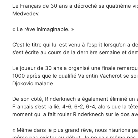
Le Français de 30 ans a décroché sa quatrième vi
Medvedev.
« Le rêve inimaginable. »
C’est le titre qui lui est venu à l’esprit lorsqu’on 
s’est écrite au cours de la dernière semaine et d
Le joueur de 30 ans a organisé une finale remarqua
1000 après que le qualifié Valentin Vacherot se so
Djokovic malade.
De son côté, Rinderknech a également éliminé un a
Français s’est rallié, 4-6, 6-2, 6-4, alors que la 
moment qui a fait rouler Rinderknech sur le dos ave
« Même dans le plus grand rêve, nous n’aurions pas
même pas exister au début. Je ne sais même pas d’où