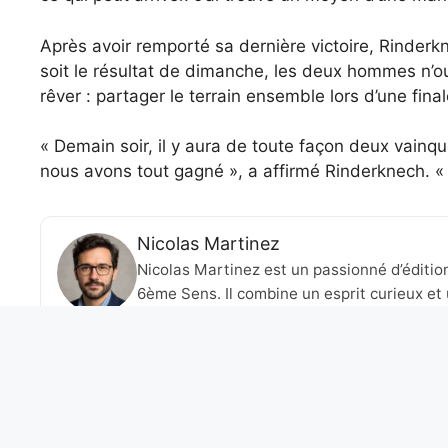
Après avoir remporté sa dernière victoire, Rinderk
soit le résultat de dimanche, les deux hommes n’oub
rêver : partager le terrain ensemble lors d’une final
« Demain soir, il y aura de toute façon deux vainque
nous avons tout gagné », a affirmé Rinderknech. « 
Nicolas Martinez
Nicolas Martinez est un passionné d’éditio
6ème Sens. Il combine un esprit curieux et 
artistiques et culturelles en lien avec l’ac
talents et des idées audacieuses, il cherche
créer des ponts entre différentes formes d
Jessica Pegula met fin au règne invaincu d’Aryna Sabalen