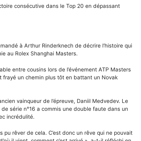
ctoire consécutive dans le Top 20 en dépassant
a demandé à Arthur Rinderknech de décrire l’histoire qui
emie au Rolex Shanghai Masters.
ble entre cousins ​​lors de l’événement ATP Masters
it frayé un chemin plus tôt en battant un Novak
ncien vainqueur de l’épreuve, Daniil Medvedev. Le
tête de série n°16 a commis une double faute dans un
c incrédulité.
 pu rêver de cela. C’est donc un rêve qui ne pouvait
 il vient, comment c’est arrivé », a-t-il réfléchi en