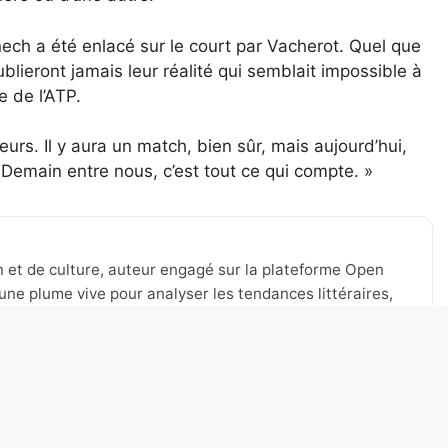
nech a été enlacé sur le court par Vacherot. Quel que
lieront jamais leur réalité qui semblait impossible à
e de l’ATP.
urs. Il y aura un match, bien sûr, mais aujourd’hui,
Demain entre nous, c’est tout ce qui compte. »
n et de culture, auteur engagé sur la plateforme Open
une plume vive pour analyser les tendances littéraires,
tualité de Lyon et au-delà. Toujours à l’affût des nouveaux
 à stimuler le débat, à valoriser les voix émergentes et à
’expression.
ka à Wuhan et place Coco Gauff en finale