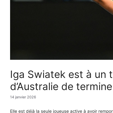
Iga Swiatek est à un t
d’Australie de termin
14 janvier 2026
Elle est déjà la seule joueuse active à avoir remp