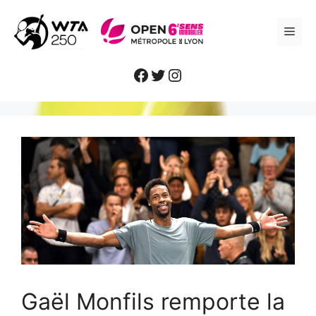
Aller
au
ME
contenu
Facebook
Twitter
Instagram
Gaël Monfils remporte la