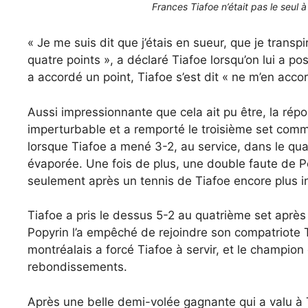
Frances Tiafoe n’était pas le seul à
« Je me suis dit que j’étais en sueur, que je trans
quatre points », a déclaré Tiafoe lorsqu’on lui a po
a accordé un point, Tiafoe s’est dit « ne m’en acco
Aussi impressionnante que cela ait pu être, la répon
imperturbable et a remporté le troisième set comme
lorsque Tiafoe a mené 3-2, au service, dans le quatri
évaporée. Une fois de plus, une double faute de Pop
seulement après un tennis de Tiafoe encore plus in
Tiafoe a pris le dessus 5-2 au quatrième set après
Popyrin l’a empêché de rejoindre son compatriote T
montréalais a forcé Tiafoe à servir, et le champio
rebondissements.
Après une belle demi-volée gagnante qui a valu à T