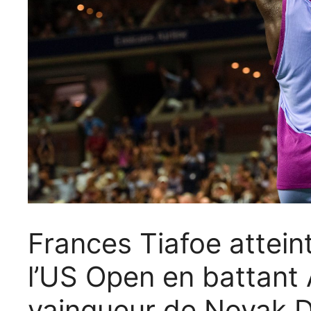
Frances Tiafoe atteint
l’US Open en battant 
vainqueur de Novak D