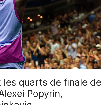
 les quarts de finale de
Alexei Popyrin,
jokovic