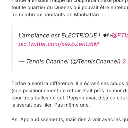
Tiafoe a ensuite frappé un coup droit croisé pour p
tout le quartier du Queens qui pouvait être entendu
de nombreux habitants de Manhattan.
L’ambiance est ÉLECTRIQUE ! 🔊⚡️
@FTi
pic.twitter.com/xakbZenO8M
— Tennis Channel (@TennisChannel)
2
Tiafoe a senti la différence. Il a écrasé ses coups 
(son positionnement de retour était près du mur d
pour trois balles de set. Popyrin avait déjà eu ces 
laisserait pas filer. Pas même une.
As. Applaudissements, mais rien à voir avec les qu