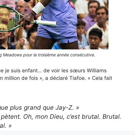
hing Meadows pour la troisième année consécutive.
que je suis enfant… de voir les sœurs Williams
 million de fois », a déclaré Tiafoe. « Cela fait
sque plus grand que Jay-Z. »
pètent. Oh, mon Dieu, c’est brutal. Brutal.
al. »
,
@FTiafoe
a adopté l’AC – puis cuit sous