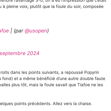
rendre l’avantage 3-0, on a eu l’impression que c’était
 à pleine voix, plutôt que la foule du soir, composée
afoe
| (par
@usopen
)
 septembre 2024
droits dans les points suivants, a repoussé Popyrin
u fond) et a même bénéficié d’une autre double faute
balles plus tôt, mais la foule savait que Tiafoe ne les
elques points précédents. Allez vers la chaise.