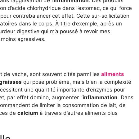
ns l’aggravation de l’
inflammation
. Des produits
on d’acide chlorhydrique dans l’estomac, ce qui force
ur contrebalancer cet effet. Cette sur-sollicitation
toires dans le corps. À titre d’exemple, après un
ourdeur digestive qui m’a poussé à revoir mes
s moins agressives.
t de vache, sont souvent cités parmi les
aliments
graisses
qui pose problème, mais bien la complexité
écessitent une quantité importante d’enzymes pour
et, par effet domino, augmenter l’
inflammation
. Dans
recommandent de limiter la consommation de lait, de
rces de
calcium
à travers d’autres aliments plus