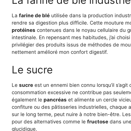
La farine de blé industrie
La
farine de blé
utilisée dans la production indust
rendre sa digestion plus difficile. Cette moutur
protéines
contenues dans le noyau cellulaire du gra
intestinale. En repensant mes habitudes, j’ai choi
privilégier des produits issus de méthodes de moutu
nettement amélioré mon confort digestif.
Le sucre
Le
sucre
est un ennemi bien connu lorsqu’il s’agit
consommation excessive ne contribue pas seule
également le
pancréas
et alimente un cercle vicie
confiture ou des pâtisseries industrielles, chaque
sur le long terme, peut nuire à notre bien-être. Le
pour des alternatives comme le
fructose
dans une 
glucidique.