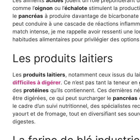
Les aliments
acides
jouent un rôle prépondérant da
comme l’
oignon
ou l’
échalote
stimulent la producti
le
pancréas
à produire davantage de bicarbonate po
peut conduire à une cascade de réactions inflamma
match intense, je me rappelle avoir ressenti une l
habitudes alimentaires pour privilégier des option
Les produits laitiers
Les
produits laitiers
, notamment ceux issus du lai
difficiles à digérer
. Ce n’est pas tant la teneur en
des
protéines
qu’ils contiennent. Ces dernières n
être digérées, ce qui peut surcharger le
pancréas
le cadre d’un suivi nutritionnel, des spécialistes 
yaourt et de fromage, tout en diversifiant ses sou
digestes.