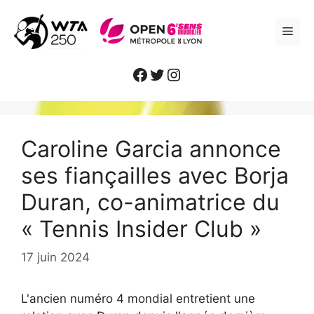
Aller
au
ME
contenu
Facebook
Twitter
Instagram
Caroline Garcia annonce
ses fiançailles avec Borja
Duran, co-animatrice du
« Tennis Insider Club »
17 juin 2024
L'ancien numéro 4 mondial entretient une