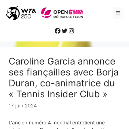
Aller
au
ME
contenu
Facebook
Twitter
Instagram
Caroline Garcia annonce
ses fiançailles avec Borja
Duran, co-animatrice du
« Tennis Insider Club »
17 juin 2024
L'ancien numéro 4 mondial entretient une