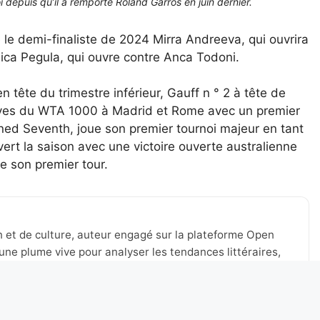
i depuis qu’il a remporté Roland Garros en juin dernier.
e demi-finaliste de 2024 Mirra Andreeva, qui ouvrira
ssica Pegula, qui ouvre contre Anca Todoni.
tête du trimestre inférieur, Gauff n ° 2 à tête de
utives du WTA 1000 à Madrid et Rome avec un premier
epned Seventh, joue son premier tournoi majeur en tant
t la saison avec une victoire ouverte australienne
de son premier tour.
n et de culture, auteur engagé sur la plateforme Open
une plume vive pour analyser les tendances littéraires,
tualité de Lyon et au-delà. Toujours à l’affût des nouveaux
 à stimuler le débat, à valoriser les voix émergentes et à
’expression.