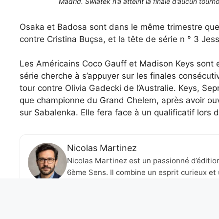
Madrid. Swiatek n’a atteint la finale d’aucun tourno
Osaka et Badosa sont dans le même trimestre que l
contre Cristina Buçsa, et la tête de série n ° 3 Je
Les Américains Coco Gauff et Madison Keys sont en 
série cherche à s’appuyer sur les finales conséc
tour contre Olivia Gadecki de l’Australie. Keys, S
que championne du Grand Chelem, après avoir ouver
sur Sabalenka. Elle fera face à un qualificatif lors 
Nicolas Martinez
Nicolas Martinez est un passionné d’éditio
6ème Sens. Il combine un esprit curieux et 
artistiques et culturelles en lien avec l’ac
talents et des idées audacieuses, il cherche
créer des ponts entre différentes formes d