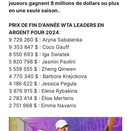
joueurs gagnent 8 millions de dollars ou plus
en une seule saison.
.
PRIX DE FIN D’ANNÉE WTA LEADERS EN
ARGENT POUR 2024
:
9 729 260 $ : Aryna Sabalenka
9 353 847 $ : Coco Gauff
8 550 693 $ : Iga Swiatek
5 820 798 $ : Jasmin Paolini
5 559 555 $ : Zheng Qinwen
4 770 340 $ : Barbora Krejcikova
4 186 622 $ : Jessica Pegula
3 876 915 $ : Elena Rybakina
2 783 414 $ : Élise Mertens
2 751 968 $ : Emma Navarro