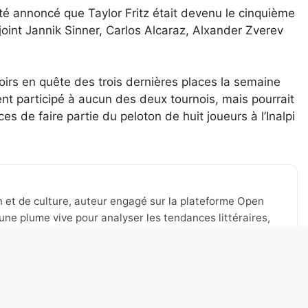
été annoncé que Taylor Fritz était devenu le cinquième
ejoint Jannik Sinner, Carlos Alcaraz, Alxander Zverev
s en quête des trois dernières places la semaine
ent participé à aucun des deux tournois, mais pourrait
es de faire partie du peloton de huit joueurs à l’Inalpi
n et de culture, auteur engagé sur la plateforme Open
une plume vive pour analyser les tendances littéraires,
tualité de Lyon et au-delà. Toujours à l’affût des nouveaux
 à stimuler le débat, à valoriser les voix émergentes et à
’expression.