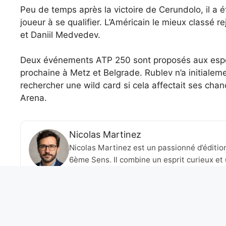
Peu de temps après la victoire de Cerundolo, il a 
joueur à se qualifier. L’Américain le mieux classé r
et Daniil Medvedev.
Deux événements ATP 250 sont proposés aux espoir
prochaine à Metz et Belgrade. Rublev n’a initialem
rechercher une wild card si cela affectait ses chanc
Arena.
Nicolas Martinez
Nicolas Martinez est un passionné d’éditio
6ème Sens. Il combine un esprit curieux et 
artistiques et culturelles en lien avec l’ac
talents et des idées audacieuses, il cherche
créer des ponts entre différentes formes d