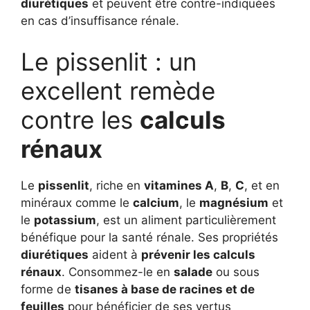
diurétiques
et peuvent être contre-indiquées
en cas d’insuffisance rénale.
Le pissenlit : un
excellent remède
contre les
calculs
rénaux
Le
pissenlit
, riche en
vitamines A
,
B
,
C
, et en
minéraux comme le
calcium
, le
magnésium
et
le
potassium
, est un aliment particulièrement
bénéfique pour la santé rénale. Ses propriétés
diurétiques
aident à
prévenir les calculs
rénaux
. Consommez-le en
salade
ou sous
forme de
tisanes à base de racines et de
feuilles
pour bénéficier de ses vertus