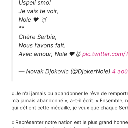
Uspeli smo!
Je vais te voir,
Nole ❤️ 🥇
**
Chère Serbie,
Nous l’avons fait.
Avec amour, Nole ❤️🥇
pic.twitter.co
— Novak Djokovic (@DjokerNole)
4 aoû
« Je n’ai jamais pu abandonner le rêve de remporte
m’a jamais abandonné », a-t-il écrit. « Ensemble, n
qui détient cette médaille, je veux que chaque Ser
« Représenter notre nation est le plus grand honn