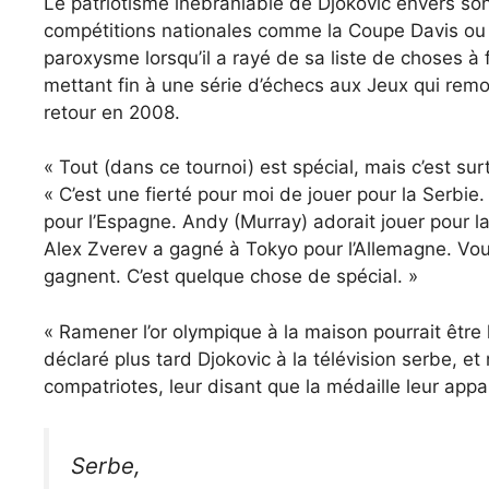
Le patriotisme inébranlable de Djokovic envers son
compétitions nationales comme la Coupe Davis ou l
paroxysme lorsqu’il a rayé de sa liste de choses à f
mettant fin à une série d’échecs aux Jeux qui rem
retour en 2008.
« Tout (dans ce tournoi) est spécial, mais c’est su
« C’est une fierté pour moi de jouer pour la Serbie.
pour l’Espagne. Andy (Murray) adorait jouer pour l
Alex Zverev a gagné à Tokyo pour l’Allemagne. Vou
gagnent. C’est quelque chose de spécial. »
« Ramener l’or olympique à la maison pourrait être 
déclaré plus tard Djokovic à la télévision serbe, et
compatriotes, leur disant que la médaille leur appar
Serbe,