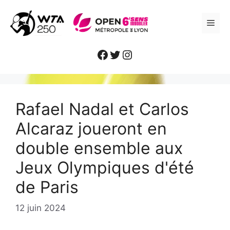
Aller
au
ME
contenu
Facebook
Twitter
Instagram
Rafael Nadal et Carlos
Alcaraz joueront en
double ensemble aux
Jeux Olympiques d'été
de Paris
12 juin 2024