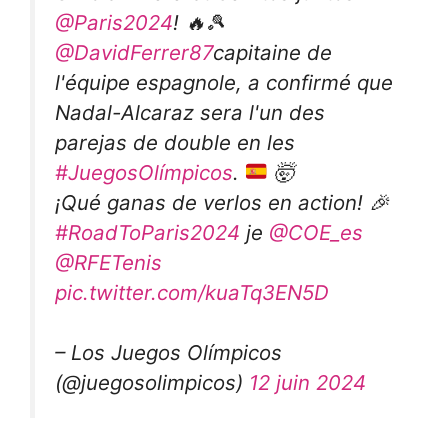
@Paris2024
! 🔥🎾
@DavidFerrer87
capitaine de
l'équipe espagnole, a confirmé que
Nadal-Alcaraz sera l'un des
parejas de double en les
#JuegosOlímpicos
.
🤯
¡Qué ganas de verlos en action! 🎉
#RoadToParis2024
je
@COE_es
@RFETenis
pic.twitter.com/kuaTq3EN5D
– Los Juegos Olímpicos
(@juegosolimpicos)
12 juin 2024