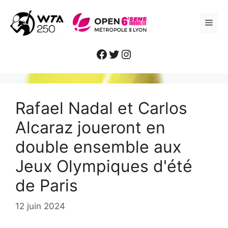
Aller
au
ME
contenu
Facebook
Twitter
Instagram
Rafael Nadal et Carlos
Alcaraz joueront en
double ensemble aux
Jeux Olympiques d'été
de Paris
12 juin 2024