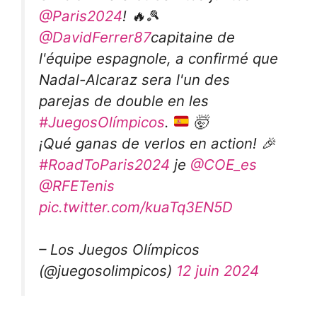
@Paris2024
! 🔥🎾
@DavidFerrer87
capitaine de
l'équipe espagnole, a confirmé que
Nadal-Alcaraz sera l'un des
parejas de double en les
#JuegosOlímpicos
.
🤯
¡Qué ganas de verlos en action! 🎉
#RoadToParis2024
je
@COE_es
@RFETenis
pic.twitter.com/kuaTq3EN5D
– Los Juegos Olímpicos
(@juegosolimpicos)
12 juin 2024