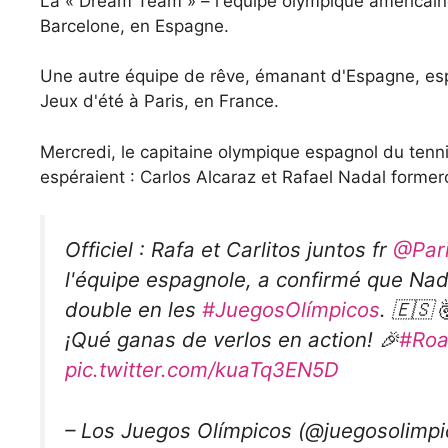
La « Dream Team » – l'équipe olympique américain
Barcelone, en Espagne.
Une autre équipe de rêve, émanant d'Espagne, espè
Jeux d'été à Paris, en France.
Mercredi, le capitaine olympique espagnol du tenn
espéraient : Carlos Alcaraz et Rafael Nadal forme
Officiel : Rafa et Carlitos juntos fr
@Par
l'équipe espagnole, a confirmé que Nad
double en les
#JuegosOlímpicos
. 🇪🇸 
¡Qué ganas de verlos en action! 🎉
#Roa
pic.twitter.com/kuaTq3EN5D
– Los Juegos Olímpicos (@juegosolimp