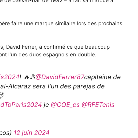
e de basket-ball de 1992 – a fait sa marque à
re faire une marque similaire lors des prochains
is, David Ferrer, a confirmé ce que beaucoup
ront l'un des duos espagnols en double.
is2024
! 🔥🎾
@DavidFerrer87
capitaine de
al-Alcaraz sera l'un des parejas de
🤯
dToParis2024
je
@COE_es
@RFETenis
icos)
12 juin 2024