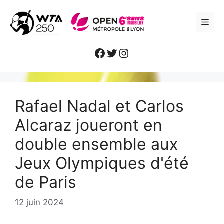
Aller
au
ME
contenu
Facebook
Twitter
Instagram
Rafael Nadal et Carlos
Alcaraz joueront en
double ensemble aux
Jeux Olympiques d'été
de Paris
12 juin 2024