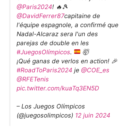
@Paris2024
! 🔥🎾
@DavidFerrer87
capitaine de
l'équipe espagnole, a confirmé que
Nadal-Alcaraz sera l'un des
parejas de double en les
#JuegosOlímpicos
.
🤯
¡Qué ganas de verlos en action! 🎉
#RoadToParis2024
je
@COE_es
@RFETenis
pic.twitter.com/kuaTq3EN5D
– Los Juegos Olímpicos
(@juegosolimpicos)
12 juin 2024