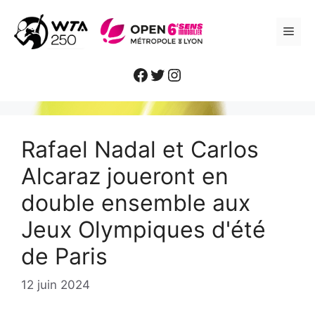
Aller
au
ME
contenu
Facebook
Twitter
Instagram
Rafael Nadal et Carlos
Alcaraz joueront en
double ensemble aux
Jeux Olympiques d'été
de Paris
12 juin 2024