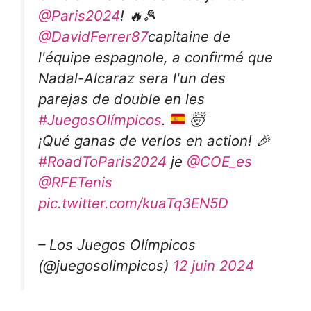
@Paris2024
! 🔥🎾
@DavidFerrer87
capitaine de
l'équipe espagnole, a confirmé que
Nadal-Alcaraz sera l'un des
parejas de double en les
#JuegosOlímpicos
.
🤯
¡Qué ganas de verlos en action! 🎉
#RoadToParis2024
je
@COE_es
@RFETenis
pic.twitter.com/kuaTq3EN5D
– Los Juegos Olímpicos
(@juegosolimpicos)
12 juin 2024