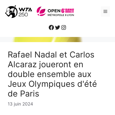
Aller
au
ME
contenu
Facebook
Twitter
Instagram
Rafael Nadal et Carlos
Alcaraz joueront en
double ensemble aux
Jeux Olympiques d'été
de Paris
13 juin 2024