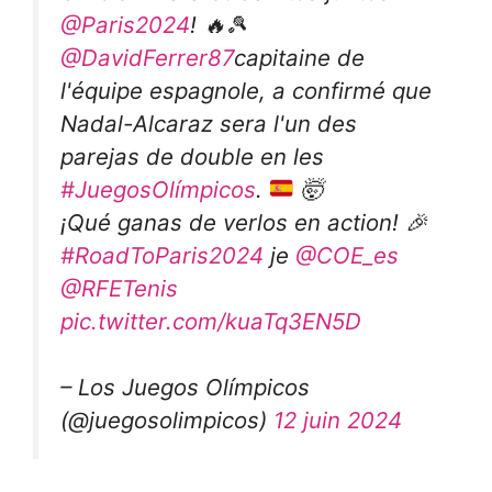
@Paris2024
! 🔥🎾
@DavidFerrer87
capitaine de
l'équipe espagnole, a confirmé que
Nadal-Alcaraz sera l'un des
parejas de double en les
#JuegosOlímpicos
.
🤯
¡Qué ganas de verlos en action! 🎉
#RoadToParis2024
je
@COE_es
@RFETenis
pic.twitter.com/kuaTq3EN5D
– Los Juegos Olímpicos
(@juegosolimpicos)
12 juin 2024