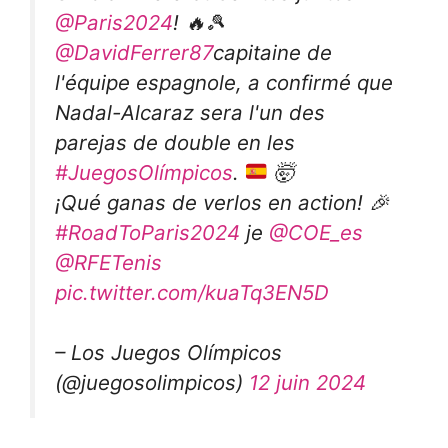
@Paris2024
! 🔥🎾
@DavidFerrer87
capitaine de
l'équipe espagnole, a confirmé que
Nadal-Alcaraz sera l'un des
parejas de double en les
#JuegosOlímpicos
.
🤯
¡Qué ganas de verlos en action! 🎉
#RoadToParis2024
je
@COE_es
@RFETenis
pic.twitter.com/kuaTq3EN5D
– Los Juegos Olímpicos
(@juegosolimpicos)
12 juin 2024