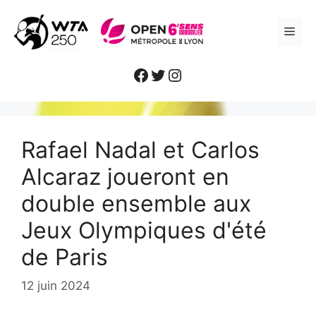
Aller
au
ME
contenu
Facebook
Twitter
Instagram
Rafael Nadal et Carlos
Alcaraz joueront en
double ensemble aux
Jeux Olympiques d'été
de Paris
12 juin 2024