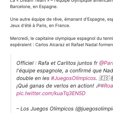
La « Dream Team » – l'équipe olympique américain
Barcelone, en Espagne.
Une autre équipe de rêve, émanant d'Espagne, espè
Jeux d'été à Paris, en France.
Mercredi, le capitaine olympique espagnol du tenn
espéraient : Carlos Alcaraz et Rafael Nadal forme
Officiel : Rafa et Carlitos juntos fr
@Par
l'équipe espagnole, a confirmé que Nad
double en les
#JuegosOlímpicos
. 🇪🇸 
¡Qué ganas de verlos en action! 🎉
#Roa
pic.twitter.com/kuaTq3EN5D
– Los Juegos Olímpicos (@juegosolimp