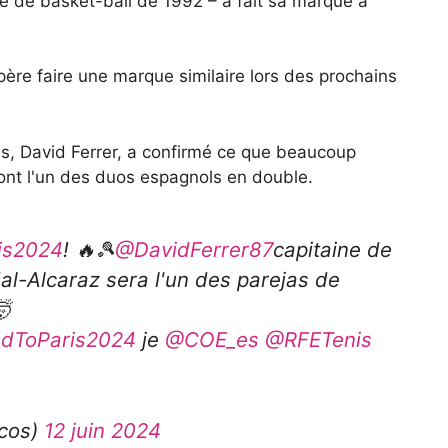
e de basket-ball de 1992 – a fait sa marque à
re faire une marque similaire lors des prochains
is, David Ferrer, a confirmé ce que beaucoup
ront l'un des duos espagnols en double.
is2024
! 🔥🎾
@DavidFerrer87
capitaine de
al-Alcaraz sera l'un des parejas de
🤯
dToParis2024
je
@COE_es
@RFETenis
icos)
12 juin 2024