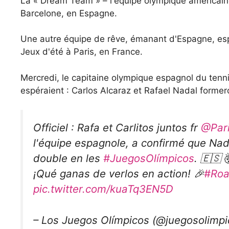
La « Dream Team » – l'équipe olympique américain
Barcelone, en Espagne.
Une autre équipe de rêve, émanant d'Espagne, espè
Jeux d'été à Paris, en France.
Mercredi, le capitaine olympique espagnol du tenn
espéraient : Carlos Alcaraz et Rafael Nadal forme
Officiel : Rafa et Carlitos juntos fr
@Par
l'équipe espagnole, a confirmé que Nad
double en les
#JuegosOlímpicos
. 🇪🇸 
¡Qué ganas de verlos en action! 🎉
#Roa
pic.twitter.com/kuaTq3EN5D
– Los Juegos Olímpicos (@juegosolimp