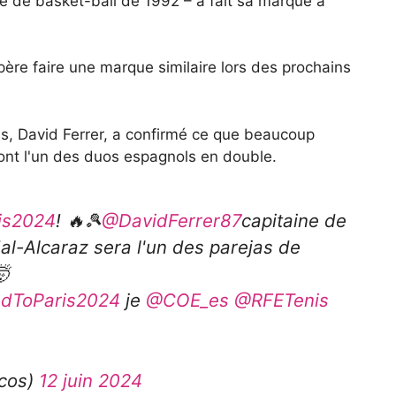
e de basket-ball de 1992 – a fait sa marque à
re faire une marque similaire lors des prochains
is, David Ferrer, a confirmé ce que beaucoup
ront l'un des duos espagnols en double.
is2024
! 🔥🎾
@DavidFerrer87
capitaine de
al-Alcaraz sera l'un des parejas de
🤯
dToParis2024
je
@COE_es
@RFETenis
icos)
12 juin 2024