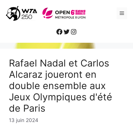
Aller
au
ME
contenu
Facebook
Twitter
Instagram
Rafael Nadal et Carlos
Alcaraz joueront en
double ensemble aux
Jeux Olympiques d'été
de Paris
13 juin 2024