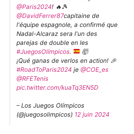
@Paris2024
! 🔥🎾
@DavidFerrer87
capitaine de
l'équipe espagnole, a confirmé que
Nadal-Alcaraz sera l'un des
parejas de double en les
#JuegosOlímpicos
.
🤯
¡Qué ganas de verlos en action! 🎉
#RoadToParis2024
je
@COE_es
@RFETenis
pic.twitter.com/kuaTq3EN5D
– Los Juegos Olímpicos
(@juegosolimpicos)
12 juin 2024