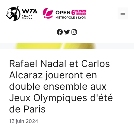
Aller
au
ME
contenu
Facebook
Twitter
Instagram
Rafael Nadal et Carlos
Alcaraz joueront en
double ensemble aux
Jeux Olympiques d'été
de Paris
12 juin 2024