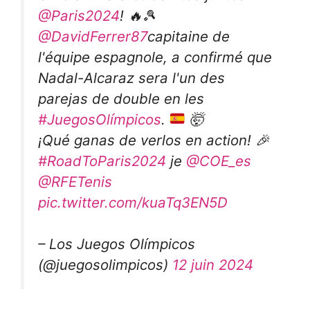
@Paris2024
! 🔥🎾
@DavidFerrer87
capitaine de
l'équipe espagnole, a confirmé que
Nadal-Alcaraz sera l'un des
parejas de double en les
#JuegosOlímpicos
.
🤯
¡Qué ganas de verlos en action! 🎉
#RoadToParis2024
je
@COE_es
@RFETenis
pic.twitter.com/kuaTq3EN5D
– Los Juegos Olímpicos
(@juegosolimpicos)
12 juin 2024