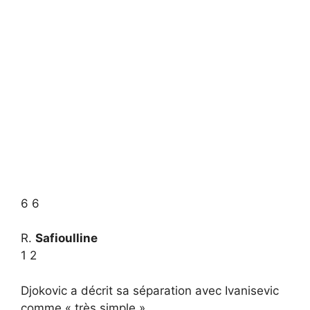
6
6
R.
Safioulline
1
2
Djokovic a décrit sa séparation avec Ivanisevic
comme « très simple ».