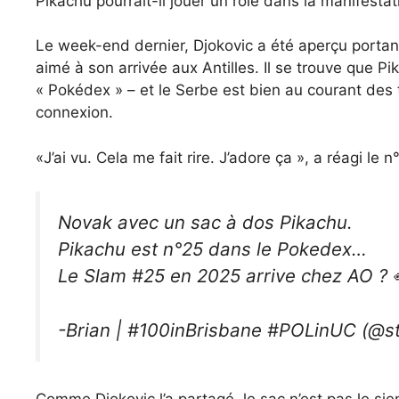
Pikachu pourrait-il jouer un rôle dans la manifesta
Le week-end dernier, Djokovic a été aperçu porta
aimé à son arrivée aux Antilles. Il se trouve que 
« Pokédex » – et le Serbe est bien au courant des 
connexion.
«J’ai vu. Cela me fait rire. J’adore ça », a réagi le 
Novak avec un sac à dos Pikachu.
Pikachu est n°25 dans le Pokedex…
Le Slam #25 en 2025 arrive chez AO ? 
-Brian | #100inBrisbane #POLinUC (@