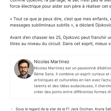
Comme Djokovic l’a partagé, le sac n’est pas le sien
force électrique pour aider son père à réaliser cet 
« Tout ce que je peux dire, c’est que mes enfants, 
messages subliminaux subtils », a déclaré Djokovi
Avant d’en chasser les 25, Djokovic peut franchir 
titres au niveau du circuit. Dans cet esprit, mieux v
Nicolas Martinez
Nicolas Martinez est un passionné d’éditio
6ème Sens. Il combine un esprit curieux et 
artistiques et culturelles en lien avec l’ac
talents et des idées audacieuses, il cherche
créer des ponts entre différentes formes d
Sous le regard de la star de la F1 Jack Doohan, Aryna Sa