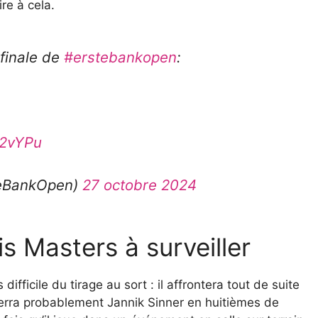
ire à cela.
finale de
#erstebankopen
:
S2vYPu
teBankOpen)
27 octobre 2024
s Masters à surveiller
ifficile du tirage au sort : il affrontera tout de suite
verra probablement Jannik Sinner en huitièmes de