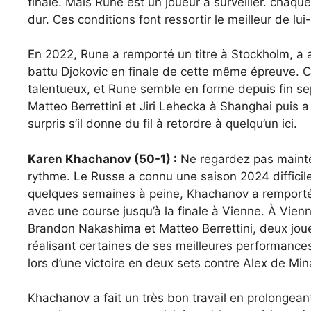
finale. Mais Rune est un joueur à surveiller. chaque
dur. Ces conditions font ressortir le meilleur de l
En 2022, Rune a remporté un titre à Stockholm, a a
battu Djokovic en finale de cette même épreuve. Ce
talentueux, et Rune semble en forme depuis fin sep
Matteo Berrettini et Jiri Lehecka à Shanghai puis a
surpris s’il donne du fil à retordre à quelqu’un ici.
Karen Khachanov (50-1) :
Ne regardez pas mainte
rythme. Le Russe a connu une saison 2024 difficile,
quelques semaines à peine, Khachanov a remporté u
avec une course jusqu’à la finale à Vienne. À Vien
Brandon Nakashima et Matteo Berrettini, deux joueur
réalisant certaines de ses meilleures performances
lors d’une victoire en deux sets contre Alex de Min
Khachanov a fait un très bon travail en prolongea