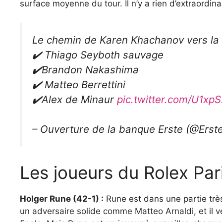
surface moyenne du tour. Il n’y a rien d’extraordina
Le chemin de Karen Khachanov vers la 
✔️ Thiago Seyboth sauvage
✔️Brandon Nakashima
✔️ Matteo Berrettini
✔️Alex de Minaur
pic.twitter.com/U1xp
– Ouverture de la banque Erste (@Ers
Les joueurs du Rolex Pari
Holger Rune (42-1) :
Rune est dans une partie très d
un adversaire solide comme Matteo Arnaldi, et il 