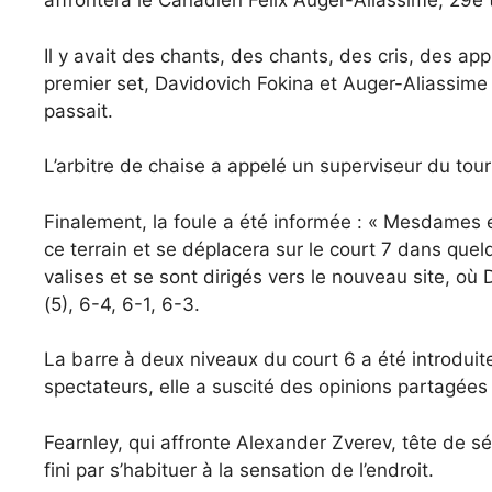
affrontera le Canadien Félix Auger-Aliassime, 29e t
Il y avait des chants, des chants, des cris, des ap
premier set, Davidovich Fokina et Auger-Aliassime o
passait.
L’arbitre de chaise a appelé un superviseur du tour
Finalement, la foule a été informée : « Mesdames
ce terrain et se déplacera sur le court 7 dans quelq
valises et se sont dirigés vers le nouveau site, où
(5), 6-4, 6-1, 6-3.
La barre à deux niveaux du court 6 a été introduit
spectateurs, elle a suscité des opinions partagées 
Fearnley, qui affronte Alexander Zverev, tête de sér
fini par s’habituer à la sensation de l’endroit.