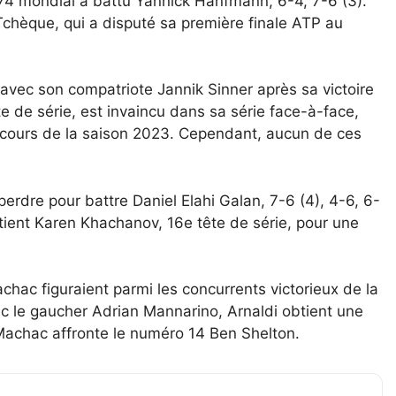
74 mondial a battu Yannick Hanfmann, 6-4, 7-6 (3).
 Tchèque, qui a disputé sa première finale ATP au
avec son compatriote Jannik Sinner après sa victoire
te de série, est invaincu dans sa série face-à-face,
 cours de la saison 2023. Cependant, aucun de ces
erdre pour battre Daniel Elahi Galan, 7-6 (4), 4-6, 6-
btient Karen Khachanov, 16e tête de série, pour une
hac figuraient parmi les concurrents victorieux de la
c le gaucher Adrian Mannarino, Arnaldi obtient une
achac affronte le numéro 14 Ben Shelton.