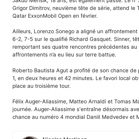
Jakub Mensik, 18 ans, est également passé. Le n°
Grigor Dimitrov, neuvième tête de série, attend le
Qatar ExxonMobil Open en février.
Ailleurs, Lorenzo Sonego a aligné un affrontement 
6-2, 7-5 sur le qualifié Richard Gasquet. Sinner, tê
remportant ses quatre rencontres précédentes au
affrontements n’a eu lieu sur terre battue.
Roberto Bautista Agut a profité de son chance de p
1, en deux heures et 42 minutes. Le favori local o
place au troisième tour.
Félix Auger-Aliassime, Matteo Arnaldi et Tomas Mac
journée. Auger-Aliassime s'entraîne désormais ave
chance au numéro 4 mondial Daniil Medvedev et M