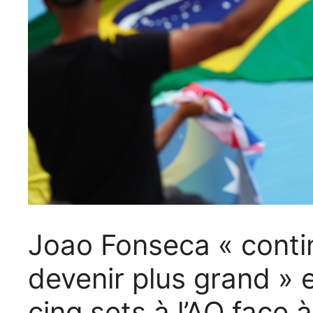
Joao Fonseca « contin
devenir plus grand » 
cinq sets à l’AO face