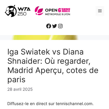
Aller
au
ME
contenu
Facebook
Twitter
Instagram
Iga Swiatek vs Diana
Shnaider: Où regarder,
Madrid Aperçu, cotes de
paris
28 avril 2025
Diffusez-le en direct sur tennischannel.com.