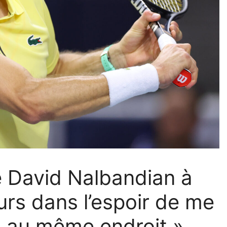
e David Nalbandian à
urs dans l’espoir de me
u au même endroit »