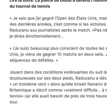
Lire la suite: La police de Dubaï a détenu l’hom
du tournoi de tennis
« Je sais que j’ai gagné l’Open des États-Unis, ma
des dernières années, c’est comme si les victoires
Raducanu aux journalistes après le match. «Pas 
je dirais émotionnellement…
« (Je suis) beaucoup plus conscient de toutes les 
Unis, je viens de gagner 10 matchs en deux sets. J
séquences de défaites. »
Jouant dans des conditions exténuantes du sud de l
douloureuses sur ses deux pieds, Raducanu a décla
« un troisième vent » alors qu’elle brisait Navarro 
Britannique a décrit comme «vraiment difficile… à
tennis» car elle avait besoin de près de trois heure
tour.