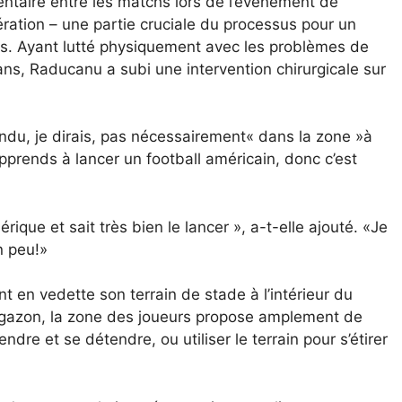
taire entre les matchs lors de l’événement de
ation – une partie cruciale du processus pour un
es. Ayant lutté physiquement avec les problèmes de
 ans, Raducanu a subi une intervention chirurgicale sur
endu, je dirais, pas nécessairement« dans la zone »à
rends à lancer un football américain, donc c’est
ique et sait très bien le lancer », a-t-elle ajouté. «Je
n peu!»
 en vedette son terrain de stade à l’intérieur du
e gazon, la zone des joueurs propose amplement de
ndre et se détendre, ou utiliser le terrain pour s’étirer