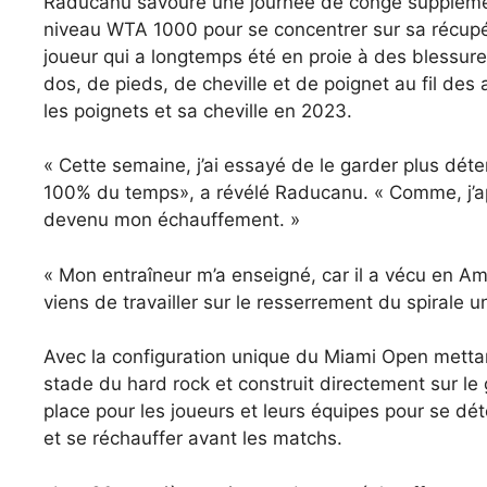
Raducanu savoure une journée de congé supplémen
niveau WTA 1000 pour se concentrer sur sa récupér
joueur qui a longtemps été en proie à des blessur
dos, de pieds, de cheville et de poignet au fil des
les poignets et sa cheville en 2023.
« Cette semaine, j’ai essayé de le garder plus dét
100% du temps», a révélé Raducanu. « Comme, j’app
devenu mon échauffement. »
« Mon entraîneur m’a enseigné, car il a vécu en Amér
viens de travailler sur le resserrement du spirale u
Avec la configuration unique du Miami Open mettant
stade du hard rock et construit directement sur l
place pour les joueurs et leurs équipes pour se déte
et se réchauffer avant les matchs.