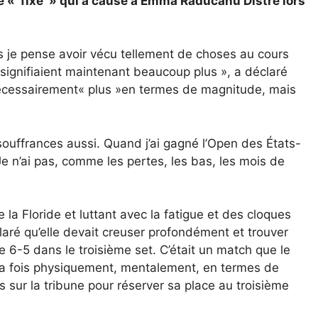
me « fixé » qui a causé à Emma Raducanu Distre lors
is je pense avoir vécu tellement de choses au cours
 signifiaient maintenant beaucoup plus », a déclaré
nécessairement« plus »en termes de magnitude, mais
souffrances aussi. Quand j’ai gagné l’Open des États-
e n’ai pas, comme les pertes, les bas, les mois de
a Floride et luttant avec la fatigue et des cloques
ré qu’elle devait creuser profondément et trouver
de 6-5 dans le troisième set. C’était un match que le
 la fois physiquement, mentalement, en termes de
s sur la tribune pour réserver sa place au troisième