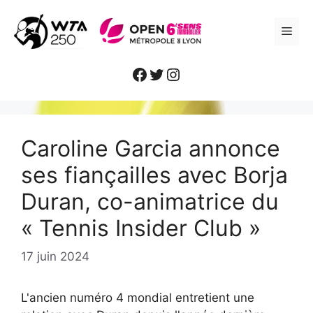
Aller
au
ME
contenu
Facebook
Twitter
Instagram
Caroline Garcia annonce
ses fiançailles avec Borja
Duran, co-animatrice du
« Tennis Insider Club »
17 juin 2024
L'ancien numéro 4 mondial entretient une